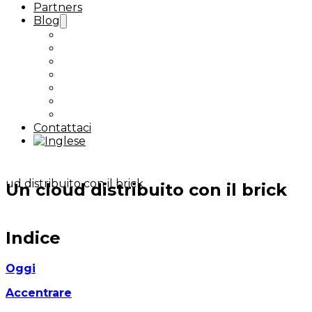
Partners
Blog
Case Study
Sovranità digitale
Nextcloud
Proxmox / Ceph
Backup / DR
Kubernetes
Tutti gli articoli
Contattaci
Un cloud distribuito con il brick
Indice
Oggi
Accentrare