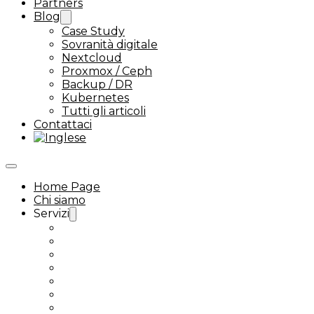
Partners
Blog
Case Study
Sovranità digitale
Nextcloud
Proxmox / Ceph
Backup / DR
Kubernetes
Tutti gli articoli
Contattaci
Home Page
Chi siamo
Servizi
Assistenza Ceph
Proxmox VMware alternative
Assistenza Kubernetes
Assistenza Nextcloud Enterprise
Next-Tools
Nextcloud Talk
Assistenza Linux