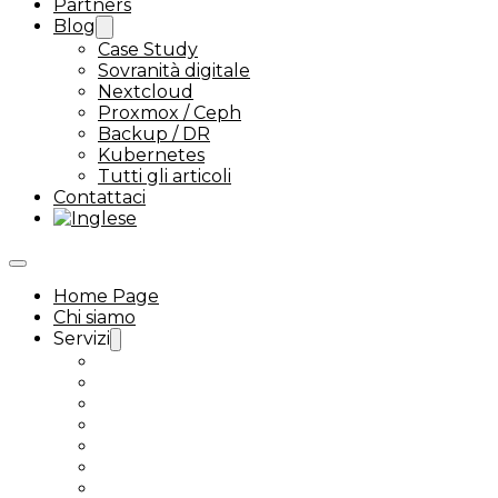
Partners
Blog
Case Study
Sovranità digitale
Nextcloud
Proxmox / Ceph
Backup / DR
Kubernetes
Tutti gli articoli
Contattaci
Home Page
Chi siamo
Servizi
Assistenza Ceph
Proxmox VMware alternative
Assistenza Kubernetes
Assistenza Nextcloud Enterprise
Next-Tools
Nextcloud Talk
Assistenza Linux