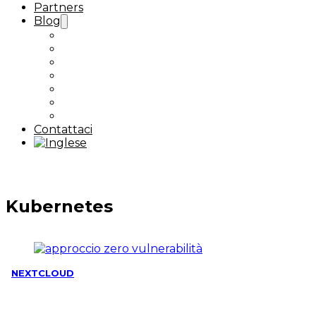
Partners
Blog
Case Study
Sovranità digitale
Nextcloud
Proxmox / Ceph
Backup / DR
Kubernetes
Tutti gli articoli
Contattaci
Kubernetes
NEXTCLOUD