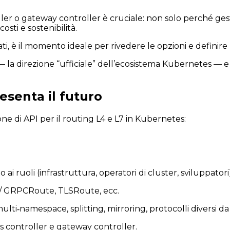
er o gateway controller è cruciale: non solo perché gestis
osti e sostenibilità.
i, è il momento ideale per rivedere le opzioni e definire
a direzione “ufficiale” dell’ecosistema Kubernetes — e poi
esenta il futuro
e di API per il routing L4 e L7 in Kubernetes:
ai ruoli (infrastruttura, operatori di cluster, sviluppatori
 / GRPCRoute, TLSRoute, ecc.
ulti‐namespace, splitting, mirroring, protocolli diversi d
s controller e gateway controller.