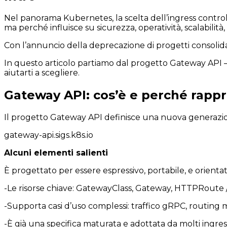
Nel panorama Kubernetes, la scelta dell’ingress controll
ma perché influisce su sicurezza, operatività, scalabilità, c
Con l’annuncio della deprecazione di progetti consolidat
In questo articolo partiamo dal progetto Gateway API — l
aiutarti a scegliere.
Gateway API: cos’è e perché rappr
Il progetto Gateway API definisce una nuova generazion
gateway-api.sigs.k8s.io
Alcuni elementi salienti
È progettato per essere espressivo, portabile, e orientato 
-Le risorse chiave: GatewayClass, Gateway, HTTPRoute
-Supporta casi d’uso complessi: traffico gRPC, routing m
-È già una specifica maturata e adottata da molti ingres