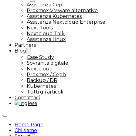
Assistenza Ceph
Proxmox VMware alternative
Assistenza Kubernetes
Assistenza Nextcloud Enterprise
Next-Tools
Nextcloud Talk
Assistenza Linux
Partners
Blog
Case Study
Sovranità digitale
Nextcloud
Proxmox / Ceph
Backup / DR
Kubernetes
Tutti gli articoli
Contattaci
Home Page
Chi siamo