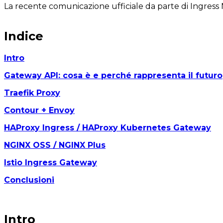
La recente comunicazione ufficiale da parte di Ingress 
Indice
Intro
Gateway API: cosa è e perché rappresenta il futuro
Traefik Proxy
Contour + Envoy
HAProxy Ingress / HAProxy Kubernetes Gateway
NGINX OSS / NGINX Plus
Istio Ingress Gateway
Conclusioni
Intro