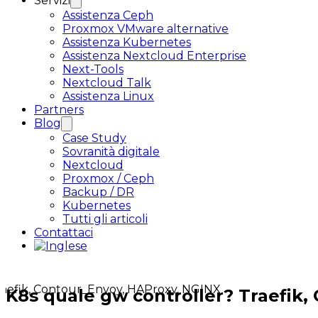
Servizi
Assistenza Ceph
Proxmox VMware alternative
Assistenza Kubernetes
Assistenza Nextcloud Enterprise
Next-Tools
Nextcloud Talk
Assistenza Linux
Partners
Blog
Case Study
Sovranità digitale
Nextcloud
Proxmox / Ceph
Backup / DR
Kubernetes
Tutti gli articoli
Contattaci
K8s quale gw controller? Traefik