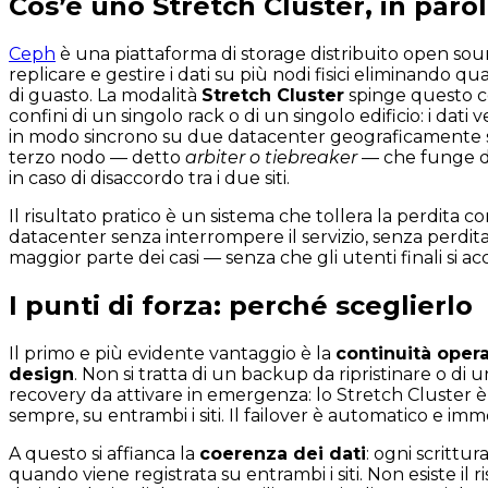
Cos’è uno Stretch Cluster, in paro
Ceph
è una piattaforma di storage distribuito open sou
replicare e gestire i dati su più nodi fisici eliminando qu
di guasto. La modalità
Stretch Cluster
spinge questo co
confini di un singolo rack o di un singolo edificio: i dati 
in modo sincrono su due datacenter geograficamente s
terzo nodo — detto
arbiter o tiebreaker
— che funge da
in caso di disaccordo tra i due siti.
Il risultato pratico è un sistema che tollera la perdita 
datacenter senza interrompere il servizio, senza perdita
maggior parte dei casi — senza che gli utenti finali si ac
I punti di forza: perché sceglierlo
Il primo e più evidente vantaggio è la
continuità opera
design
. Non si tratta di un backup da ripristinare o di u
recovery da attivare in emergenza: lo Stretch Cluster è
sempre, su entrambi i siti. Il failover è automatico e imm
A questo si affianca la
coerenza dei dati
: ogni scrittu
quando viene registrata su entrambi i siti. Non esiste il r