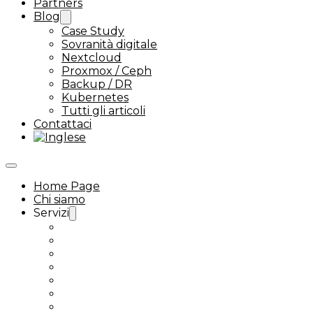
Partners
Blog
Case Study
Sovranità digitale
Nextcloud
Proxmox / Ceph
Backup / DR
Kubernetes
Tutti gli articoli
Contattaci
Home Page
Chi siamo
Servizi
Assistenza Ceph
Proxmox VMware alternative
Assistenza Kubernetes
Assistenza Nextcloud Enterprise
Next-Tools
Nextcloud Talk
Assistenza Linux