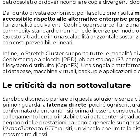
dati obsoleti o di dover riconciliare copie divergenti do
Dal punto di vista economico, poi, la soluzione risulta
m
accessibile rispetto alle alternative enterprise pro
funzionalità equivalenti. Ceph è open source, funzion
commodity standard e non richiede licenze per nodo o 
Questo si traduce in una scalabilità orizzontale sostanzi
con costi prevedibili e lineari.
Infine, lo Stretch Cluster supporta tutte le modalità di 
Ceph: storage a blocchi (RBD), object storage (S3-comp
filesystem distribuito (CephFS). Una singola piattaform
di database, macchine virtuali, backup e applicazioni cl
Le criticità da non sottovalutare
Sarebbe disonesto parlare di questa soluzione senza citarn
primo riguarda la
latenza di rete
: poiché ogni scrittur
confermata da entrambi i siti prima di essere considera
collegamento lento o instabile tra i datacenter si trad
degrado delle prestazioni. La regola generale suggerisc
10 ms di latenza RTT
tra i siti, un vincolo che limita la 
massima tra di essi.