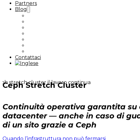
Partners
Blog
Case Study
Sovranità digitale
Nextcloud
Proxmox / Ceph
Backup / DR
Kubernetes
Tutti gli articoli
Contattaci
Ceph Stretch Cluster
Continuità operativa garantita su
datacenter — anche in caso di gua
di un sito grazie a Ceph
Quando l’infrastruttura non può fermarsi