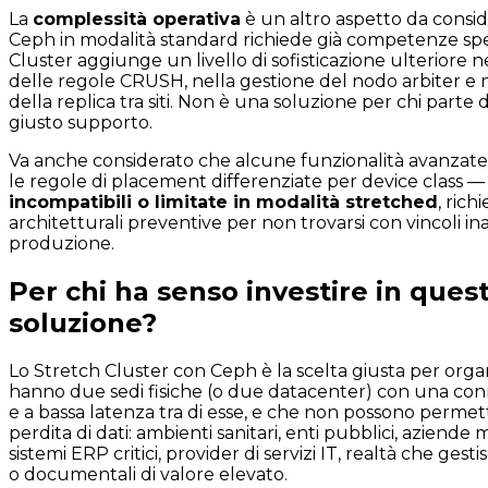
La
complessità operativa
è un altro aspetto da consid
Ceph in modalità standard richiede già competenze spec
Cluster aggiunge un livello di sofisticazione ulteriore 
delle regole CRUSH, nella gestione del nodo arbiter e 
della replica tra siti. Non è una soluzione per chi parte 
giusto supporto.
Va anche considerato che alcune funzionalità avanzat
le regole di placement differenziate per device class —
incompatibili o limitate in modalità stretched
, ric
architetturali preventive per non trovarsi con vincoli ina
produzione.
Per chi ha senso investire in ques
soluzione?
Lo Stretch Cluster con Ceph è la scelta giusta per orga
hanno due sedi fisiche (o due datacenter) con una conne
e a bassa latenza tra di esse, e che non possono perme
perdita di dati: ambienti sanitari, enti pubblici, aziende
sistemi ERP critici, provider di servizi IT, realtà che gesti
o documentali di valore elevato.