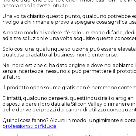
ancora non lo avete intuito.
Una volta chiarito questo punto, qualcuno potrebbe ess
rivolgo a chi rimane e provo a spiegare cosa significa
A nostro modo di vedere c’è solo un modo di farlo, dedic
ad altre soluzioni e una volta acquisite queste conosc
Solo così una qualunque soluzione può essere elevata a
qualcosa di adatto al business, non è enterprise.
Nel nord est che ci ha dato origine e dove noi abbiamo i
senza incertezze, nessuno si può permettere il protot
all’altro.
Il prodotto open source gratis non è nemmeno contemp
E infatti, qualcuno penserà, questi industriali o artigia
disposti a dare i loro dati alla Silicon Valley o rimaner
delle derive dei prezzi dei canoni di utilizzo conseguent
Quindi cosa fanno? Alcuni in modo lungimirante si dotano
professionisti di fiducia
.