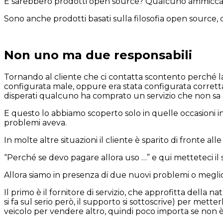
E sarebbero prodotti open source? Qualcuno ammiccan
Sono anche prodotti basati sulla filosofia open source, 
Non uno ma due responsabili
Tornando al cliente che ci contatta scontento perché l
configurata male, oppure era stata configurata correttam
disperati qualcuno ha comprato un servizio che non sa 
E questo lo abbiamo scoperto solo in quelle occasioni in 
problemi aveva.
In molte altre situazioni il cliente è sparito di fronte 
“Perché se devo pagare allora uso …” e qui metteteci il 
Allora siamo in presenza di due nuovi problemi o meglio
Il primo è il fornitore di servizio, che approfitta dell
si fa sul serio però, il supporto si sottoscrive) per mett
veicolo per vendere altro, quindi poco importa se non 