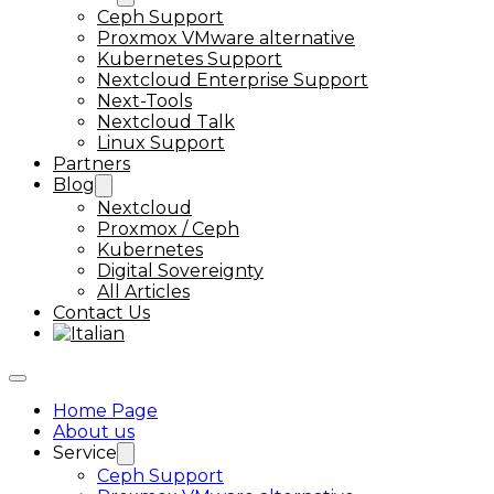
Ceph Support
Proxmox VMware alternative
Kubernetes Support
Nextcloud Enterprise Support
Next-Tools
Nextcloud Talk
Linux Support
Partners
Blog
Nextcloud
Proxmox / Ceph
Kubernetes
Digital Sovereignty
All Articles
Contact Us
Home Page
About us
Service
Ceph Support