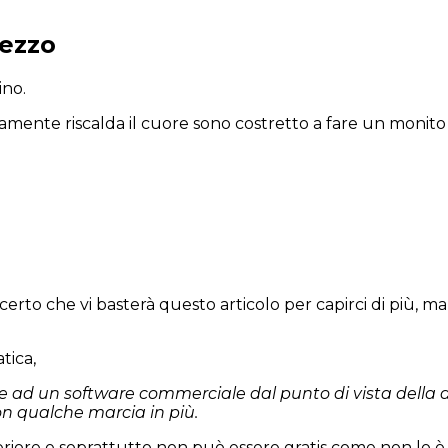
rezzo
ino.
amente riscalda il cuore sono costretto a fare un monito
certo che vi basterà questo articolo per capirci di più,
tica,
 ad un software commerciale dal punto di vista della dig
con qualche marcia in più.
feriore e soprattutto non può essere gratis come non lo è