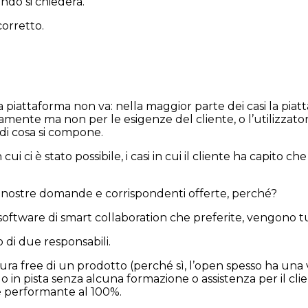
do si chiederà.
corretto.
a piattaforma non va: nella maggior parte dei casi la pi
ente ma non per le esigenze del cliente, o l’utilizzatore
di cosa si compone.
cui ci è stato possibile, i casi in cui il cliente ha capit
alle nostre domande e corrispondenti offerte, perché?
software di smart collaboration che preferite, vengono tut
 di due responsabili.
a natura free di un prodotto (perché sì, l’open spesso ha
erlo in pista senza alcuna formazione o assistenza per il c
è performante al 100%.