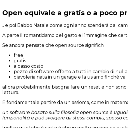
Open equivale a gratis o a poco p
.. e poi Babbo Natale come ogni anno scenderà dal cam
A parte il romanticismo del gesto e l’immagine che cert
Se ancora pensate che open source significhi
free
gratis
a basso costo
pezzo di software offerto a tutti in cambio di nulla
diavoleria nata in un garage e la usiamo finché va
allora probabilmente bisogna fare un reset e non sono 
lettura.
È fondamentale partire da un assioma, come in matema
un software basato sulla filosofia open source è uguale
funzionalità e può svolgere gli stessi compiti, spesso 
Inoltre quel che è certo è che in molti casi non ne è in