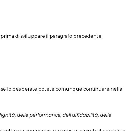
 prima di sviluppare il paragrafo precedente.
 ma se lo desiderate potete comunque continuare nella
nità, delle performance, dell’affidabilità, delle
 il software commerciale, e presto capirete il perché se