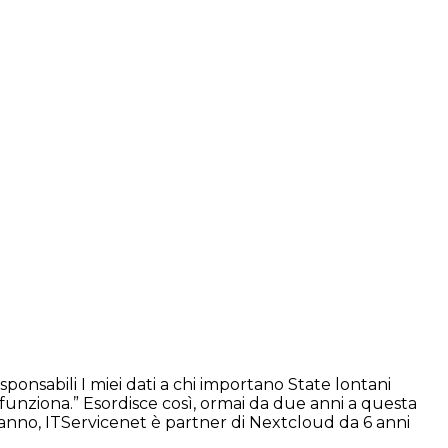
onsabili I miei dati a chi importano State lontani
 funziona.” Esordisce così, ormai da due anni a questa
i sanno, ITServicenet è partner di Nextcloud da 6 anni