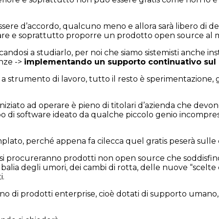
ere d’accordo, qualcuno meno e allora sarà libero di ded
 usare e soprattutto proporre un prodotto open source al
andosi a studiarlo, per noi che siamo sistemisti anche ins
enze ->
implementando un supporto continuativo sul 
 strumento di lavoro, tutto il resto è sperimentazione, 
niziato ad operare è pieno di titolari d’azienda che devo
ipo di software ideato da qualche piccolo genio incomp
lato, perché appena fa cilecca quel gratis peserà sull
ni si procureranno prodotti non open source che soddisfino
e in balia degli umori, dei cambi di rotta, delle nuove “s
i.
 di prodotti enterprise, cioè dotati di supporto umano, e 