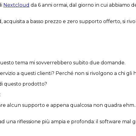
di
Nextcloud
da 6 anni ormai, dal giorno in cui abbiamo
d, acquisita a basso prezzo e zero supporto offerto, si ri
a questo tema mi sovverrebbero subito due domande.
vizio a questi clienti? Perché non si rivolgono a chi gli 
 di questo prodotto?
:
dare alcun supporto e appena qualcosa non quadra ehm… di
 ad una riflessione più ampia e profonda: il software mal