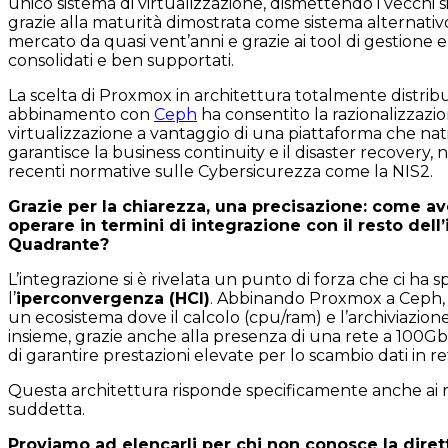
unico sistema di virtualizzazione, dismettendo i vecchi 
grazie alla maturità dimostrata come sistema alternativ
mercato da quasi vent’anni e grazie ai tool di gestione 
consolidati e ben supportati.
La scelta di Proxmox in architettura totalmente distribu
abbinamento con
Ceph
ha consentito la razionalizzazi
virtualizzazione a vantaggio di una piattaforma che n
garantisce la business continuity e il disaster recovery, n
recenti normative sulle Cybersicurezza come la NIS2.
Grazie per la chiarezza, una precisazione: come av
operare in termini di integrazione con il resto dell’
Quadrante?
L’integrazione si è rivelata un punto di forza che ci ha s
l’
iperconvergenza
(HCI)
. Abbinando Proxmox a Ceph,
un ecosistema dove il calcolo (cpu/ram) e l’archiviazione
insieme, grazie anche alla presenza di una rete a 100Gb
di garantire prestazioni elevate per lo scambio dati in re
Questa architettura risponde specificamente anche ai re
suddetta.
Proviamo ad elencarli per chi non conosce la diret