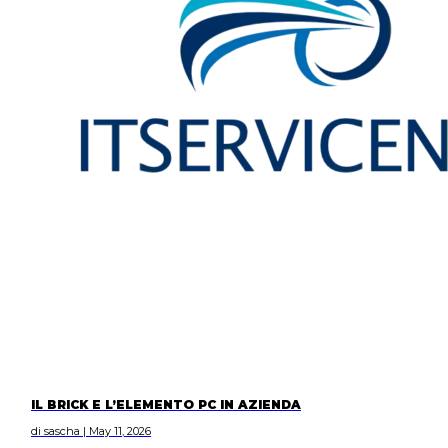
IL BRICK E L’ELEMENTO PC IN AZIENDA
di sascha | May 11, 2026