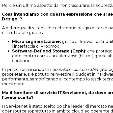
Poi c’è un ultimo aspetto da non trascurare: la sicurezz
Cosa intendiamo con questa espressione che si se
Design”?
A differenza di sistemi che richiedono plugin di terze par
è strutturale grazie a:
Micro segmentazione:
grazie al firewall distribu
l’interfaccia di Proxmox
Software-
Defined
Storage (
Ceph
):
che protegge 
dato contro corruzioni silenziose (bit rot) grazie a
continuo
In pratica eliminando la necessità di costose SAN (Stor
proprietarie, si è potuto reinvestire il budget in hardwa
performante, semplificando al contempo lo stack tecn
monitorare.
Ma il fornitore di servizio
ITServicenet
, da dove ar
l’avete scelto?
ITServicenet è stato scelto poiché leader di mercato ne
opensource soprattutto in ambito cloud ed operante da