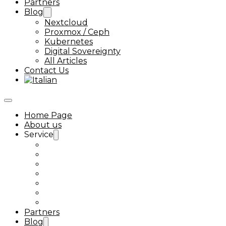
Partners
Blog
Nextcloud
Proxmox / Ceph
Kubernetes
Digital Sovereignty
All Articles
Contact Us
Home Page
About us
Service
Ceph Support
Proxmox VMware alternative
Kubernetes Support
Nextcloud Enterprise Support
Next-Tools
Nextcloud Talk
Linux Support
Partners
Blog