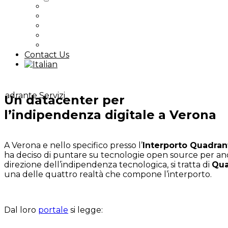
Nextcloud
Proxmox / Ceph
Kubernetes
Digital Sovereignty
All Articles
Contact Us
Un datacenter per
l’indipendenza digitale a Verona
A Verona e nello specifico presso l’
Interporto Quadran
ha deciso di puntare su tecnologie open source per an
direzione dell’indipendenza tecnologica, si tratta di
Qua
una delle quattro realtà che compone l’interporto.
Dal loro
portale
si legge: