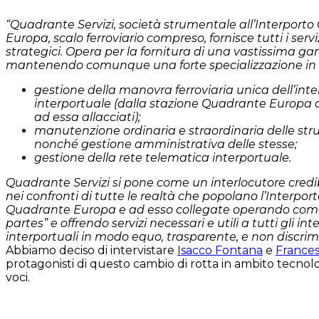
“Quadrante Servizi, società strumentale all’Interport
Europa, scalo ferroviario compreso, fornisce tutti i serv
strategici. Opera per la fornitura di una vastissima ga
mantenendo comunque una forte specializzazione in a
gestione della manovra ferroviaria unica dell’int
interportuale (dalla stazione Quadrante Europa ai
ad essa allacciati);
manutenzione ordinaria e straordinaria delle stru
nonché gestione amministrativa delle stesse;
gestione della rete telematica interportuale.
Quadrante Servizi si pone come un interlocutore credib
nei confronti di tutte le realtà che popolano l’Interpor
Quadrante Europa e ad esso collegate operando com
partes” e offrendo servizi necessari e utili a tutti gli int
interportuali in modo equo, trasparente, e non discrimi
Abbiamo deciso di intervistare
Isacco Fontana
e
Frances
protagonisti di questo cambio di rotta in ambito tecnolo
voci.