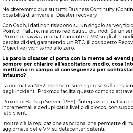
Ne citeremmo due su tutti: Business Continuity (Contin
possibilità di arrivare al Disaster recovery.
Con Ceph, i dati non risiedono su un singolo server, tipic
Point of Failure, ma sono replicati su più nodi. Se un se
Proxmox riavvia automaticamente le VM sugli altri nodi 
perdita di dati, garantendo un RTO (il cosiddetto Reco
Objective) vicinissimo allo zero.
L
a parola disaster ci porta con la mente ad eventi 
sempre per chiarire all’ascoltatore medio, cosa i
mettiamo in campo di conseguenza per contrastar
infausto?
La normativa NIS2 impone misure rigorose sulla resilien
degli incidenti. Proxmox facilita questo compito attrave
Proxmox Backup Server (PBS): l’integrazione nativa 
incrementali e deduplicati a livello di blocco, con suppor
lato client.
Inoltre c’è la replicazione asincrona: che permette di 
aggiornate delle VM su datacenter distanti.