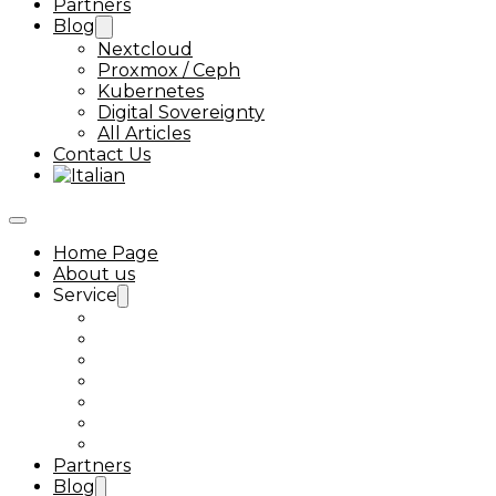
Partners
Blog
Nextcloud
Proxmox / Ceph
Kubernetes
Digital Sovereignty
All Articles
Contact Us
Home Page
About us
Service
Ceph Support
Proxmox VMware alternative
Kubernetes Support
Nextcloud Enterprise Support
Next-Tools
Nextcloud Talk
Linux Support
Partners
Blog