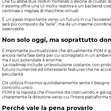
Che tu abbia due nodi in homelab o decine di cluster dist
il sistema offre una UI molto reattiva e un backend cos
centinaia o migliaia di macchine virtuali.
È un passo importante verso un futuro in cui l’ecosis
sarà più composto da “isole”, ma da un insieme coordin
osservabile.
Non solo oggi, ma soprattutto do
È importante puntualizzare che attualmente PDM è gi
ancora nella fase beta per cui sconsigliato in un ambie
ma il suo potenziale è enorme.
La roadmap include un’evoluzione costante, con probab
futuro numerose ed interessanti features che ne accr
peculiarità
Chi utilizza Proxmox quotidianamente sente il bisogno 
controllo unico.
PDM è la risposta che Proxmox sta costruendo, e già o
chiaramente la direzione verso cui l’intera piattaforma 
Perché vale la pena provarlo