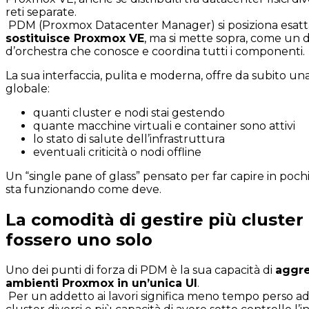
reti separate.
PDM (Proxmox Datacenter Manager) si posiziona esatt
sostituisce
Proxmox
VE
, ma si mette sopra, come un d
d’orchestra che conosce e coordina tutti i componenti.
La sua interfaccia, pulita e moderna, offre da subito u
globale:
quanti cluster e nodi stai gestendo
quante macchine virtuali e container sono attivi
lo stato di salute dell’infrastruttura
eventuali criticità o nodi offline
Un “single pane of glass” pensato per far capire in poch
sta funzionando come deve.
La comodità di gestire più cluste
fossero uno solo
Uno dei punti di forza di PDM è la sua capacità di
aggre
ambienti
Proxmox
in un’unica UI
.
Per un addetto ai lavori significa meno tempo perso ad