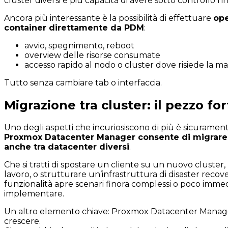
cluster diversi e più capacità di avere sotto controllo l’i
Ancora più interessante è la possibilità di effettuare
ope
container direttamente da PDM
:
avvio, spegnimento, reboot
overview delle risorse consumate
accesso rapido al nodo o cluster dove risiede la m
Tutto senza cambiare tab o interfaccia.
Migrazione tra cluster: il pezzo for
Uno degli aspetti che incuriosiscono di più è sicuramen
Proxmox
Datacenter Manager consente di migrare
anche tra
datacenter
diversi
.
Che si tratti di spostare un cliente su un nuovo cluster, b
lavoro, o strutturare un’infrastruttura di disaster recov
funzionalità apre scenari finora complessi o poco immed
implementare.
Un altro elemento chiave: Proxmox Datacenter Manag
crescere.